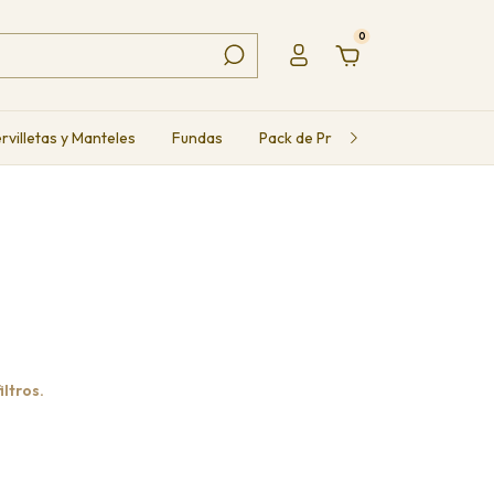
0
rvilletas y Manteles
Fundas
Pack de Productos
Packs Mun
ltros.