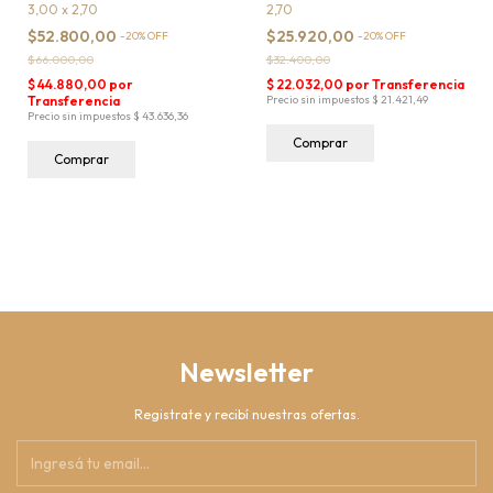
3,00 x 2,70
2,70
$52.800,00
$25.920,00
-
20
%
OFF
-
20
%
OFF
$66.000,00
$32.400,00
Comprar
Comprar
Newsletter
Registrate y recibí nuestras ofertas.